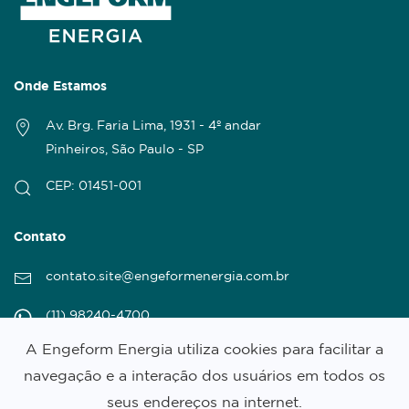
Onde Estamos
Av. Brg. Faria Lima, 1931 - 4º andar
Pinheiros, São Paulo - SP
CEP: 01451-001
Contato
contato.site@engeformenergia.com.br
(11) 98240-4700
A
Engeform Energia
utiliza cookies para facilitar a
(11) 3030-7200
navegação e a interação dos usuários em todos os
seus endereços na internet.